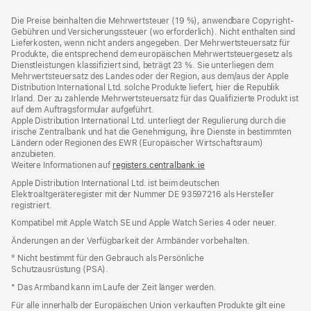
Footer
Fußnoten
Die Preise beinhalten die Mehrwertsteuer (19 %), anwendbare Copyright-
Gebühren und Versicherungssteuer (wo erforderlich). Nicht enthalten sind
Lieferkosten, wenn nicht anders angegeben. Der Mehrwertsteuersatz für
Produkte, die entsprechend dem europäischen Mehrwertsteuergesetz als
Dienstleistungen klassifiziert sind, beträgt 23 %. Sie unterliegen dem
Mehrwertsteuersatz des Landes oder der Region, aus dem/aus der Apple
Distribution International Ltd. solche Produkte liefert, hier die Republik
Irland. Der zu zahlende Mehrwertsteuersatz für das Qualifizierte Produkt ist
auf dem Auftragsformular aufgeführt.
Apple Distribution International Ltd. unterliegt der Regulierung durch die
irische Zentralbank und hat die Genehmigung, ihre Dienste in bestimmten
Ländern oder Regionen des EWR (Europäischer Wirtschaftsraum)
anzubieten.
Weitere Informationen auf
registers.centralbank.ie
Apple Distribution International Ltd. ist beim deutschen
Elektroaltgeräteregister mit der Nummer DE 93597216 als Hersteller
registriert.
Kompatibel mit Apple Watch SE und Apple Watch Series 4 oder neuer.
Änderungen an der Verfügbarkeit der Armbänder vorbehalten.
° Nicht bestimmt für den Gebrauch als Persönliche
Schutzausrüstung (PSA).
* Das Armband kann im Laufe der Zeit länger werden.
Für alle innerhalb der Europäischen Union verkauften Produkte gilt eine