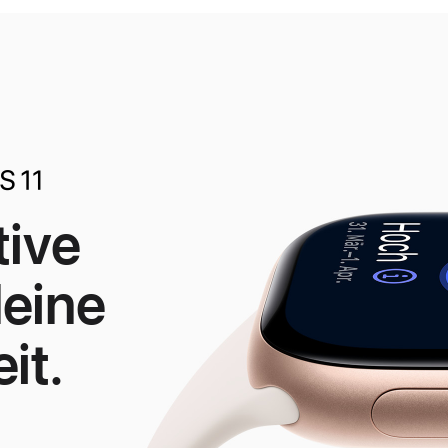
tive
deine
it.