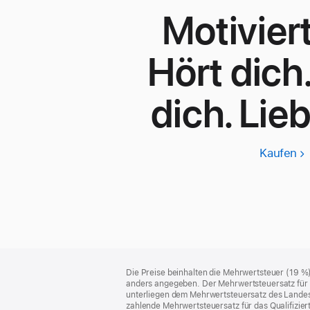
Motiviert
Hört dich
dich. Lieb
Kaufen
Ap
W
S
3
Footer
Fußnoten
Die Preise beinhalten die Mehrwertsteuer (19 %
anders angegeben. Der Mehrwertsteuersatz für P
unterliegen dem Mehrwertsteuersatz des Landes od
zahlende Mehrwertsteuersatz für das Qualifizier