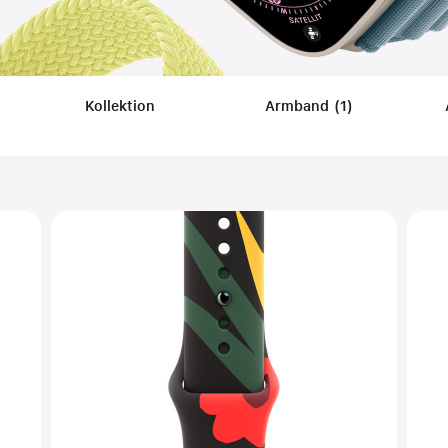
ilters
Kollektion
Armband
(
1
)
Filters
pplied
Applied