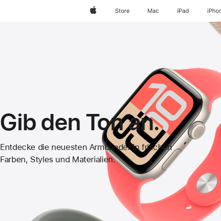
Apple
Store
Mac
iPad
iPho
Gib den Ton an.
Apple
Entdecke die neuesten Armbänder in frischen
Farben, Styles und Materialien.
Watch
Armbänder