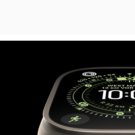
Series
11