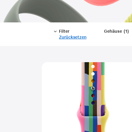
Filter
Gehäuse
(
1
)
F
Zurücksetzen
-
A
Filter
Close
Filter