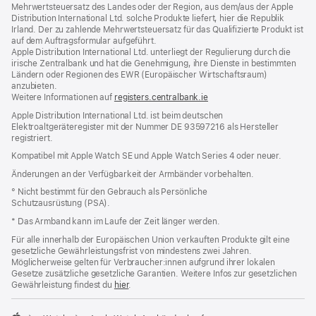
Mehrwertsteuersatz des Landes oder der Region, aus dem/aus der Apple
Distribution International Ltd. solche Produkte liefert, hier die Republik
Irland. Der zu zahlende Mehrwertsteuersatz für das Qualifizierte Produkt ist
auf dem Auftragsformular aufgeführt.
Apple Distribution International Ltd. unterliegt der Regulierung durch die
irische Zentralbank und hat die Genehmigung, ihre Dienste in bestimmten
Ländern oder Regionen des EWR (Europäischer Wirtschaftsraum)
anzubieten.
Weitere Informationen auf
registers.centralbank.ie
Apple Distribution International Ltd. ist beim deutschen
Elektroaltgeräteregister mit der Nummer DE 93597216 als Hersteller
registriert.
Kompatibel mit Apple Watch SE und Apple Watch Series 4 oder neuer.
Änderungen an der Verfügbarkeit der Armbänder vorbehalten.
° Nicht bestimmt für den Gebrauch als Persönliche
Schutzausrüstung (PSA).
* Das Armband kann im Laufe der Zeit länger werden.
Für alle innerhalb der Europäischen Union verkauften Produkte gilt eine
gesetzliche Gewährleistungsfrist von mindestens zwei Jahren.
Möglicherweise gelten für Verbraucher:innen aufgrund ihrer lokalen
Gesetze zusätzliche gesetzliche Garantien. Weitere Infos zur gesetzlichen
Gewährleistung findest du
hier
.