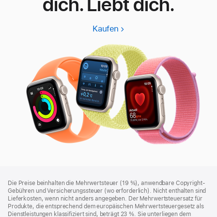
dich. Liebt dich.
Kaufen
Apple
Watch
SE
3
Footer
Fußnoten
Die Preise beinhalten die Mehrwertsteuer (19 %), anwendbare Copyright-
Gebühren und Versicherungssteuer (wo erforderlich). Nicht enthalten sind
Lieferkosten, wenn nicht anders angegeben. Der Mehrwertsteuersatz für
Produkte, die entsprechend dem europäischen Mehrwertsteuergesetz als
Dienstleistungen klassifiziert sind, beträgt 23 %. Sie unterliegen dem