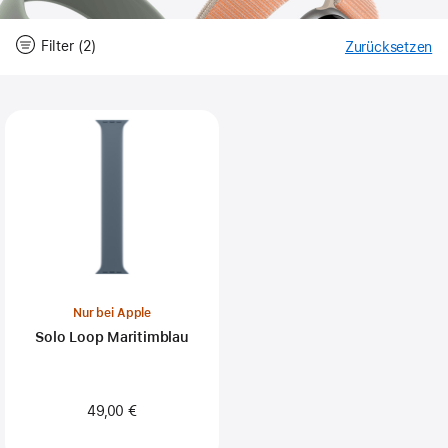
Filter (2)
Zurücksetzen
-
Fi
Close
Filter
Nur bei Apple
Solo Loop Maritimblau
49,00 €