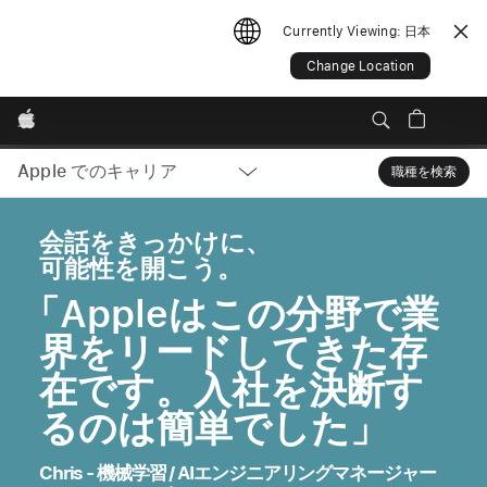
Currently Viewing:
日本
Change Location
Apple
Apple でのキャリア
Local
職種を検索
Sear
Nav
会話をきっかけに、
可能性を開こう。
Open
「Appleはこの分野で業
界をリードしてきた存
Menu
在です。入社を決断す
るのは簡単でした」
Chris - 機械学習 / AIエンジニアリングマネージャー