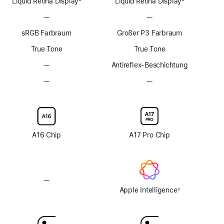
Liquid Retina Display
3
Liquid Retina Display
3
Fußnote
Fußnote
—
Keine
—
Keine
ProMotion
ProMotion
sRGB Farbraum
Großer P3 Farbraum
Technologie
Technologie
True Tone
True Tone
—
Keine
Antireflex-Beschichtung
Antireflex-
—
Keine
—
Keine
Beschichtung
Option
Option
mit
mit
Nanotexturglas
Nanotexturglas
A16 Chip
A17 Pro Chip
—
Keine
Apple
Apple Intelligence
◊
Fußnote
Intelligence