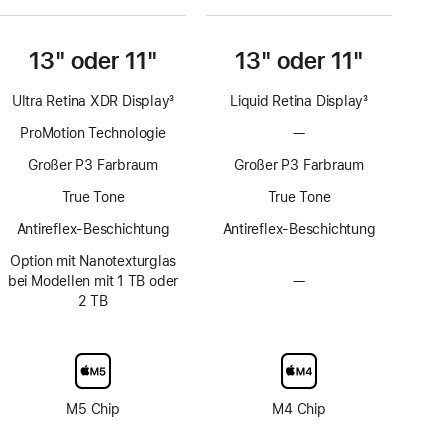
13" oder 11"
13" oder 11"
Ultra Retina XDR Display
3
Liquid Retina Display
3
Fußnote
Fußnote
ProMotion Technologie
—
Keine
ProMotion
Großer P3 Farbraum
Großer P3 Farbraum
Technologie
True Tone
True Tone
Antireflex-Beschichtung
Antireflex-Beschichtung
Option mit Nanotexturglas
bei Modellen mit 1 TB oder
—
Keine
2 TB
Option
mit
Nanotexturglas
M5 Chip
M4 Chip