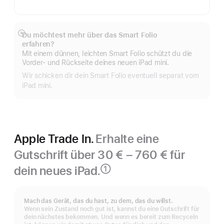
Du möchtest mehr über das Smart Folio
Mehr
erfahren?
anzeigen
Mit einem dünnen, leichten Smart Folio schützt du die
Vorder- und Rückseite deines neuen iPad mini.
Wir schicken dir dein Smart Folio eventuell separat vom
iPad mini.
Apple Trade In.
Erhalte eine
Gutschrift über 30 € – 760 € für
dein neues iPad.
①
Fußnote
Mach das Gerät, das du hast, zu dem, das du willst.
Wenn sein Zustand noch gut ist, kannst du eine Gutschrift für
dein nächstes bekommen. Und wenn es bereit zum Recyceln