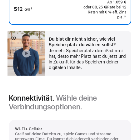
Ab
1.059 €
oder
88,25 €
/Rate
pro
bei 12
512
GB
2
Raten
Raten
mit 0 % eff. Zins
Rate
Fußnote
p.a.
eff.
◊◊
Fußnote
Zins p.a.
Du bist dir nicht sicher, wie viel
Mehr
Speicherplatz du wählen sollst?
anzeigen
Je mehr Speicherplatz dein iPad mini
hat, desto mehr Platz hast du jetzt und
in Zukunft für das Speichern deiner
digitalen Inhalte.
Konnektivität.
Wähle deine
Verbindungsoptionen.
Wi‑Fi + Cellular.
Greif auf deine Dateien zu, spiele Games und streame
unterwegs Filme. Du kannst dich jederzeit verbinden oder