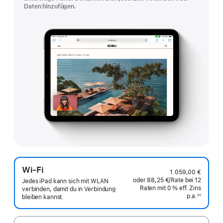
Daten hinzufügen.
Wi-Fi
1.059,00 €
oder
88,25 €
/Rate
pro
bei 12
Jedes iPad kann sich mit WLAN
Raten
Raten
mit 0 % eff. Zins
Rate
verbinden, damit du in Verbindung
p.a.
eff.
◊◊
bleiben kannst.
Fußnote
Zins p.a.