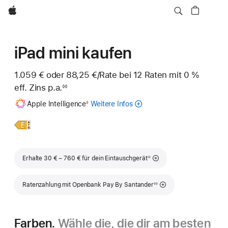
Apple
iPad mini kaufen
1.059 € oder 88,25 €
/Rate
pro
bei 12 Raten mit 0 %
eff. Zins p.a.
Rate
◊◊
Fußnote
Fußnote
Apple Intelligence
Weitere Infos
zu
◊
Apple
Intelligence
Weitere
iPad
für
Infos,
mini
das
iPad
Fußnote
Erhalte 30 € – 760 € für dein Eintauschgerät
①
Fußnote
Ratenzahlung mit Openbank Pay By Santander
◊◊
Farben.
Wähle die, die dir am besten