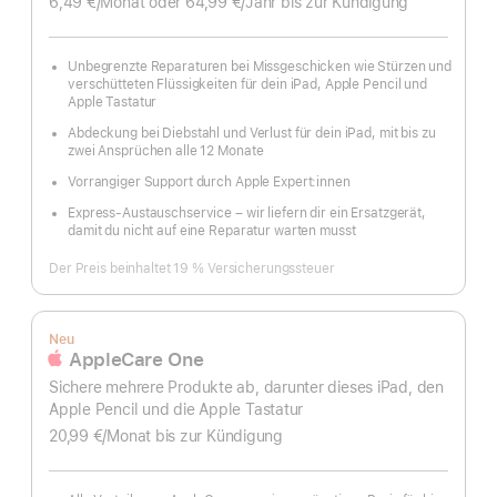
6,49 €
/Monat
pro
oder 64,99 €
/Jahr
Pro
bis zur Kündigung
Monat
Jahr
Unbegrenzte Reparaturen bei Missgeschicken wie Stürzen und
verschütteten Flüssigkeiten für dein iPad, Apple Pencil und
Apple Tastatur
Abdeckung bei Diebstahl und Verlust für dein iPad, mit bis zu
zwei Ansprüchen alle 12 Monate
Vorrangiger Support durch Apple Expert:innen
Express-Austauschservice – wir liefern dir ein Ersatzgerät,
damit du nicht auf eine Reparatur warten musst
Der Preis beinhaltet 19 % Versicherungssteuer
Neu
AppleCare One
Sichere mehrere Produkte ab, darunter dieses iPad, den
Apple Pencil und die Apple Tastatur
20,99 €
/Monat
pro
bis zur Kündigung
Monat