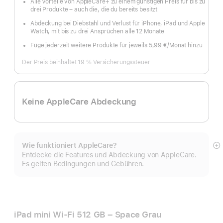
Alle Vorteile von AppleCare+ zu einem günstigen Preis für bis zu
drei Produkte – auch die, die du bereits besitzt
Abdeckung bei Diebstahl und Verlust für iPhone, iPad und Apple
Watch, mit bis zu drei Ansprüchen alle 12 Monate
Füge jederzeit weitere Produkte für jeweils 5,99 €
/Monat hinzu
pro
Monat
Der Preis beinhaltet 19 % Versicherungssteuer
Keine AppleCare Abdeckung
Wie funktioniert AppleCare?
M
Entdecke die Features und Abdeckung von AppleCare.
a
Es gelten Bedingungen und Gebühren.
iPad mini Wi‑Fi 512 GB – Space Grau