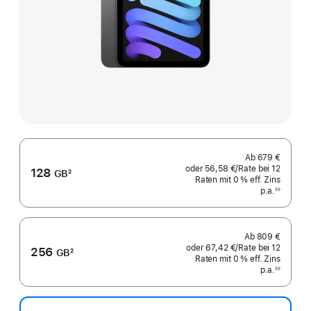
Ab
679 €
oder
56,58 €
/Rate
pro
bei 12
128
GB
2
Raten
Raten
mit 0 % eff. Zins
Rate
Fußnote
p.a.
eff.
◊◊
Fußnote
Zins p.a.
Ab
809 €
oder
67,42 €
/Rate
pro
bei 12
256
GB
2
Raten
Raten
mit 0 % eff. Zins
Rate
Fußnote
p.a.
eff.
◊◊
Fußnote
Zins p.a.