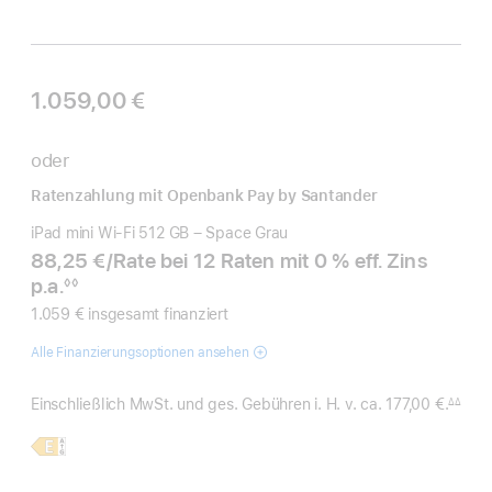
1.059,00 €
oder
Ratenzahlung mit Openbank Pay by Santander
iPad mini Wi‑Fi 512 GB – Space Grau
88,25 €
/Rate
pro
bei 12 Raten mit 0 % eff. Zins
p.a.
Rate
◊◊
Fußnote
1.059 € insgesamt finanziert
Alle Finanzierungsoptionen ansehen
Einschließlich MwSt. und ges. Gebühren i. H. v. ca. 177,00 €.
∆∆
Fußnote
Weitere
iPad
Infos,
mini