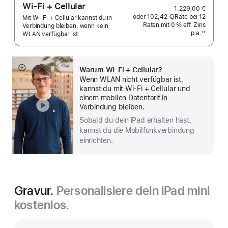
Wi-Fi + Cellular
1.229,00 €
oder
102,42 €
/Rate
pro
bei 12
Mit Wi-Fi + Cellular kannst du in
Raten
Raten
mit 0 % eff. Zins
Rate
Verbindung bleiben, wenn kein
p.a.
eff.
◊◊
WLAN verfügbar ist.
Fußnote
Zins p.a.
Warum Wi-Fi + Cellular?
Mehr
Wenn WLAN nicht verfügbar ist,
anzeigen
kannst du mit Wi‑Fi + Cellular und
einem mobilen Datentarif in
Verbindung bleiben.
Sobald du dein iPad erhalten hast,
kannst du die Mobilfunkverbindung
einrichten.
Gravur.
Personalisiere dein iPad mini
kostenlos.