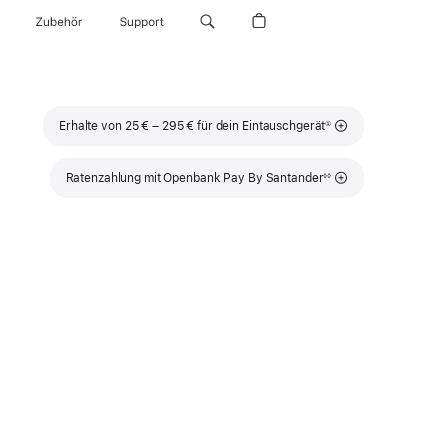
Zubehör
Support
Fußnote
Erhalte von 25 € – 295 € für dein Eintauschgerät
①
Fußnote
Ratenzahlung mit Openbank Pay By Santander
◊◊