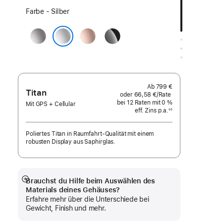
Wähle
Farbe - Silber
eine
Space Grau
Roségold
Diamantschwarz
Farbe:
Silber
Ab
799 €
Titan
oder
66,58 €
/Rate
pro
bei 12
Raten
Raten
mit 0 %
Rate
Mit GPS + Cellular
eff. Zins p.a.
eff.
◊◊
Fußnote
Zins p.a.
Poliertes Titan in Raumfahrt-Qualität mit einem
robusten Display aus Saphirglas.
Brauchst du Hilfe beim Auswählen des
Mehr
Materials deines Gehäuses?
anzeigen
Erfahre mehr über die Unterschiede bei
Gewicht, Finish und mehr.