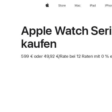
Apple
Store
Mac
iPad
iPho
Apple Watch Seri
kaufen
599 €
oder
49,92 €
/Rate
pro
bei 12
Raten
Raten
mit 0 % ef
Fußnote
Rate