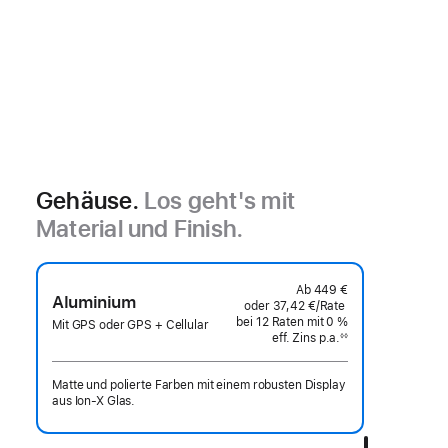
Gehäuse.
Los geht's mit
Material und Finish.
Ab
449 €
Aluminium
oder
37,42 €
/Rate
pro
bei 12
Raten
Raten
mit 0 %
Rate
Mit GPS oder GPS + Cellular
eff. Zins p.a.
eff.
◊◊
Fußnote
Zins p.a.
Matte und polierte Farben mit einem robusten Display
aus Ion‑X Glas.