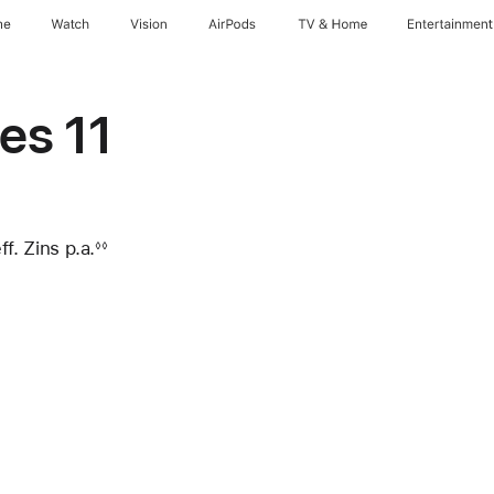
ne
Watch
Vision
AirPods
TV & Home
Entertainment
es 11
f. Zins p.a.
eff.
◊◊
Zins p.a.