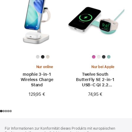
Nur online
Nur bei Apple
mophie 3-in-1
Twelve South
Wireless Charge
ButterFly SE 2-in-1
Stand
USB-C Qi 2.2
Reiseladegerät
129,95 €
74,95 €
Footer
Fußnoten
Für Informationen zur Konformität dieses Produkts mit europäischen