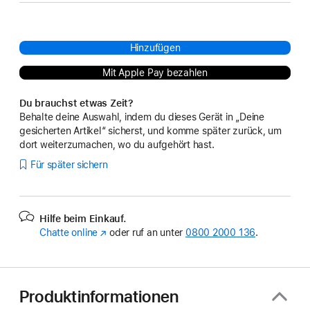
Hinzufügen
Mit Apple Pay bezahlen
Du brauchst etwas Zeit?
Behalte deine Auswahl, indem du dieses Gerät in „Deine
gesicherten Artikel“ sicherst, und komme später zurück, um
dort weiterzumachen, wo du aufgehört hast.
Für später sichern
Hilfe beim Einkauf.
Chatte online
(Öffnet
oder ruf an unter
0800 2000 136
.
ein
neues
Fenster)
Produktinformationen