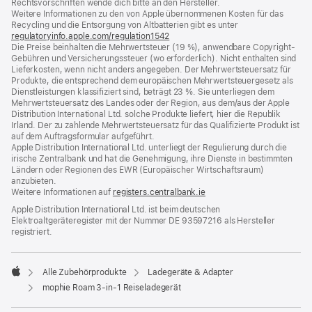
Rechtsvorschriften wende dich bitte an den Hersteller.
Weitere Informationen zu den von Apple übernommenen Kosten für das
Recycling und die Entsorgung von Altbatterien gibt es unter
regulatoryinfo.apple.com/regulation1542
(öffnet
Die Preise beinhalten die Mehrwertsteuer (19 %), anwendbare Copyright-
ein
Gebühren und Versicherungssteuer (wo erforderlich). Nicht enthalten sind
neues
Lieferkosten, wenn nicht anders angegeben. Der Mehrwertsteuersatz für
Fenster)
Produkte, die entsprechend dem europäischen Mehrwertsteuergesetz als
Dienstleistungen klassifiziert sind, beträgt 23 %. Sie unterliegen dem
Mehrwertsteuersatz des Landes oder der Region, aus dem/aus der Apple
Distribution International Ltd. solche Produkte liefert, hier die Republik
Irland. Der zu zahlende Mehrwertsteuersatz für das Qualifizierte Produkt ist
auf dem Auftragsformular aufgeführt.
Apple Distribution International Ltd. unterliegt der Regulierung durch die
irische Zentralbank und hat die Genehmigung, ihre Dienste in bestimmten
Ländern oder Regionen des EWR (Europäischer Wirtschaftsraum)
anzubieten.
Weitere Informationen auf
registers.centralbank.ie
Apple Distribution International Ltd. ist beim deutschen
Elektroaltgeräteregister mit der Nummer DE 93597216 als Hersteller
registriert.
Alle Zubehörprodukte
Ladegeräte & Adapter
Apple
mophie Roam 3-in-1 Reiseladegerät