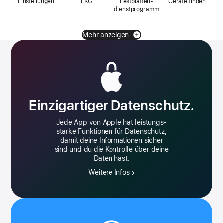
Einstellungen
EKG
Festplatten­
Geräte finden
dienstprogramm
Mehr anzeigen
Geräusche
Gezeiten
Grapher
iTunes Remote
Einzigartiger Datenschutz.
Jede App von Apple hat leistungs­
starke Funktionen für Datenschutz,
damit deine Informationen sicher
iTunes Store
Jetzt läuft
Kamera Fern­
Kompass
bedienung
sind und du die Kontrolle über deine
Daten hast.
Weitere Infos
Konsole
Lexikon
Logic Remote
Lupe