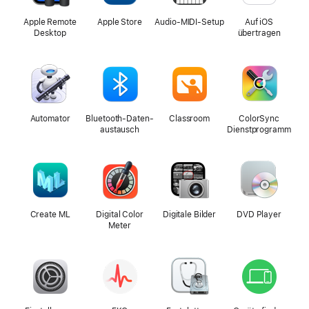
Apple Remote
Apple Store
Audio-MIDI-Setup
Auf iOS
Desktop
übertragen
Automator
Bluetooth-Daten­
Classroom
ColorSync
austausch
Dienst­programm
Create ML
Digital Color
Digitale Bilder
DVD Player
Meter