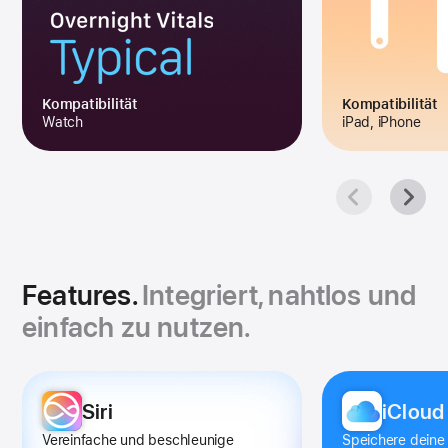
Kompa­tibilität
Kompatibilität
Watch
iPad, iPhone
Features.
Integriert, nahtlos und
einfach zu nutzen.
Features
Apps
Siri
iCloud
Galerie
Verein­fache und beschleunige
Speichere deine 