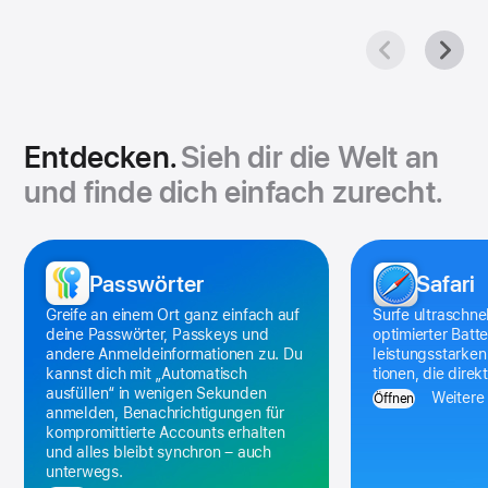
Entdecken.
Sieh dir die Welt an
und finde dich einfach zurecht.
Apps
zum
Pass­wörter
Safari
Entdecken
Greife an einem Ort ganz ein­fach auf
Surfe ultraschnel
Galerie
deine Pass­wörter, Passkeys und
optimierter Batte
andere Anmelde­informationen zu. Du
leistungs­starke
kannst dich mit „Auto­matisch
tionen, die direkt
ausfüllen“ in wenigen Sekunden
Weitere 
Öffnen
anmelden, Benach­richtigungen für
kompro­mittierte Accounts erhalten
und alles bleibt synchron – auch
unter­wegs.