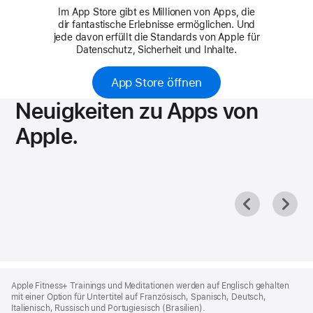
Im App Store gibt es Millionen von Apps, die
dir fantastische Erlebnisse ermöglichen.
Und
jede davon erfüllt die Standards von Apple für
Datenschutz, Sicherheit und Inhalte.
Sachen finden
Schach
Schlüsselbund­
Schoolwork
verwaltung
App Store öffnen
Neuigkeiten zu Apps von
Apple.
Schrift­sammlung
Screenshot
Shazam:
Sirene
Musikerkennung
Skripteditor
Stoppuhr
Swift Playgrounds
System­
einstellungen
Apple
Footer
Apple Fitness+ Trainings und Meditationen werden auf Englisch gehalten
mit einer Option für Untertitel auf Französisch, Spanisch, Deutsch,
Italienisch, Russisch und Portugiesisch (Brasilien).