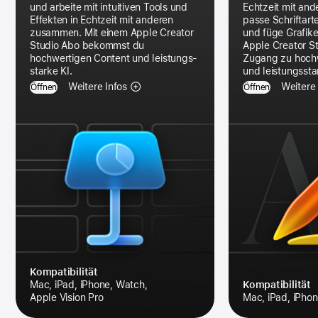
und arbeite mit intuitiven Tools und
Echtzeit mit an
Effekten in Echtzeit mit anderen
passe Schriftart
zusammen. Mit einem Apple Creator
und füge Grafike
Studio Abo bekommst du
Apple Creator St
hochwertigen Content und leistungs­
Zugang zu hoch­
starke KI.
und leistungs­sta
Weitere Infos
Weitere 
Öffnen
Öffnen
Kompatibilität
Mac, iPad, iPhone, Watch,
Kompatibilität
Apple Vision Pro
Mac, iPad, iPhon