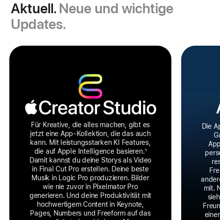
Aktuell.
Neue und wichtige
Updates.
Für Kreative, die alles machen, gibt es
Die A
jetzt eine App-Kollektion, die das auch
G
kann. Mit leistungsstarken KI Features,
App
die auf Apple Intelligence basieren.
1
perso
Damit kannst du deine Storys als Video
re
in Final Cut Pro erstellen. Deine beste
Fre
Musik in Logic Pro produzieren. Bilder
ander
wie nie zuvor in Pixelmator Pro
mit. 
generieren. Und deine Produktivität mit
sieh
hochwertigem Content in Keynote,
Freun
Pages, Numbers und Freeform auf das
eine