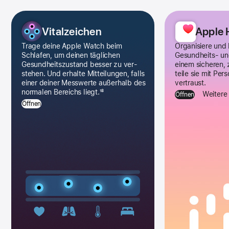
Gesundheit
und
Vitalzeichen
Apple 
Fitness
Trage deine Apple Watch beim
Organisiere und
Apps
Schlafen, um deinen täglichen
Gesundheits- un
Gesund­heits­zustand besser zu ver­
einem sicheren, 
Galerie
stehen. Und erhalte Mit­teilungen, falls
teile sie mit Pe
einer deiner Mess­werte außer­halb des
vertraust.
normalen Bereichs liegt.
18
Weitere 
Öffnen
Öffnen