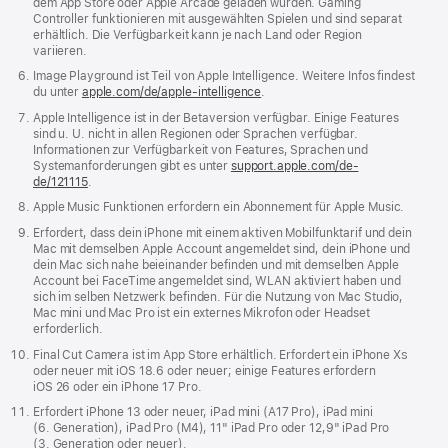
dem App Store oder Apple Arcade geladen wurden. Gaming
Controller funk­ti­o­nieren mit aus­gewählten Spielen und sind separat
Vorschau
Wecker
Weltuhr
Windows
erhält­lich. Die Verfüg­barkeit kann je nach Land oder Region
Migrations­
variieren.
assistent
Image Playground ist Teil von Apple Intelligence. Weitere Infos findest
du unter
apple.com/de/apple-intelligence
.
Apple Intelligence ist in der Betaversion verfügbar. Einige Features
sind u. U. nicht in allen Regionen oder Sprachen verfügbar.
Informationen zur Verfügbarkeit von Features, Sprachen und
Xcode
System­anforderungen gibt es unter
support.apple.com/de-
de/121115
.
Apple Music Funk­tionen erfordern ein Abonne­ment für Apple Music.
Erfordert, dass dein iPhone mit einem aktiven Mobilfunktarif und dein
Mac mit demselben Apple Account angemeldet sind, dein iPhone und
dein Mac sich nahe beieinander befinden und mit demselben Apple
Account bei FaceTime angemeldet sind, WLAN aktiviert haben und
sich im selben Netzwerk befinden. Für die Nutzung von Mac Studio,
Mac mini und Mac Pro ist ein externes Mikrofon oder Headset
erforderlich.
Final Cut Camera ist im App Store erhältlich. Erfordert ein iPhone X
S
oder neuer mit iOS 18.6 oder neuer; einige Features erfordern
iOS 26 oder ein iPhone 17 Pro.
Erfordert iPhone 13 oder neuer, iPad mini (A17 Pro), iPad mini
(6. Gene­ra­tion), iPad Pro (M4), 11" iPad Pro oder 12,9" iPad Pro
(3. Gene­ra­tion oder neuer).