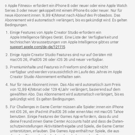
◊
Apple Fitness+ erfordert ein iPhone 8 oder neuer oder eine Apple Watch
Series 3 oder neuer gekoppelt mit einem iPhone 6s oder neuer. Nur für
neue Abonnent:innen. 9,99 €/Monat nach Ablauf des Probeabos. Das
System­
Terminal
TestFlight
Texas Hold’em
Abonnement wird automatisch verlängert, bis es gekündigt wird. Es gelten
informationen
Bedingungen.
Einige Features von Apple Creator Studio erfordern ein
Apple Intelligence fähiges Gerät. Eine Liste der Verfügbarkeit und
technischen Voraussetzungen von Apple Intelligence gibt es unter
support.apple.com/de-de/121115
.
Einige Apple Creator Studio Features sind nur auf Geräten mit
TextEdit
Tiefe
Time Machine
Timer
macOS 26, iPadOS 26 oder iOS 26 und neuer verfügbar.
Premiuminhalte und Features in Freeform sind derzeit nicht
verfügbar und werden voraussichtlich im Laufe des Jahres im Apple
Creator Studio Abonnement enthalten sein.
Nur für neue Abonnent:innen. Das Abo wird automatisch zum Preis
von 12,99 €/Monat oder 129 €/Jahr verlängert, basierend auf dem
gewählten Abo. Das Abonnement wird automatisch verlängert, bis es
gekündigt wird. Es gelten Bedingungen.
Tipps
Uhr
Unterstützung
VoiceOver-
Dienst­programm
Für Challenges in Game Center müssen alle Spieler:innen ein iPhone
mit iOS 26, ein iPad mit iPadOS 26 oder einen Mac mit macOS Tahoe
be­nutzen. Einige Features der Games App erfordern, dass du und
deine Freund:innen Game Center Accounts habt und dass die Daten­
schutz­einstellungen Aktivi­tätenfreigabe und Spiele, die Game Center
unter­stützen, erlauben. Die Games App enthält nur Spiele, die aus