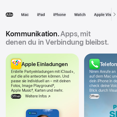
Alle
Mac
iPad
iPhone
Watch
Apple Vision
Alle
Apps
Kommunikation.
Apps, mit
denen du in Verbindung bleibst.
Kommuni­
kations­­
Apple Ein­ladungen
Telefo
apps
Erstelle Partyeinladungen mit iCloud+,
Nimm Anrufe an u
Galerie
auf die alle antworten kön­nen. Und
auf dem Mac un
passe
sie individuell an – mit deinen
dein iPhone in de
Fotos, Image Playground
6
,
check deine Voic
Apple Music
8
, Karten und mehr.
Blick durch Visua
Weitere Infos
Öffnen
Öffnen