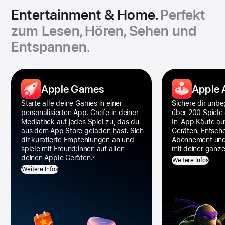
Entertainment & Home.
Perfekt
zum Lesen, Hören, Sehen und
Entspannen.
Entertainment
und
Apple Games
Apple 
Zuhause
Starte alle deine Games in einer
Sichere dir unbe
Apps
perso­na­lisierten App. Greife in deiner
über 200 Spiele
Media­thek auf jedes Spiel zu, das du
In‑App Käufe au
Galerie
aus dem App Store geladen hast. Sieh
Geräten. Entsche
dir kura­tierte Emp­feh­lungen an und
Abonne­ment und
spiele mit Freund:innen auf allen
mit deiner ganze
deinen Apple Geräten.
5
Weitere Infos
Weitere Infos