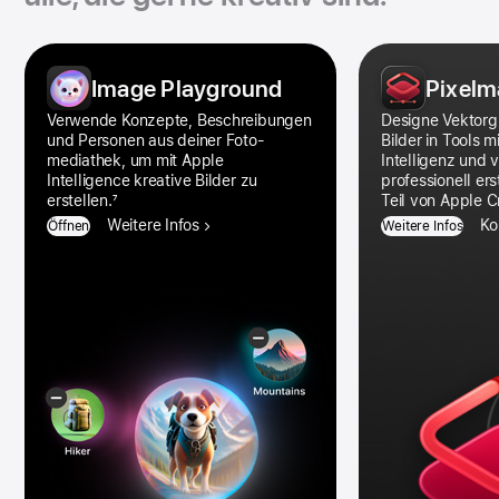
Kreativitätsapps
Galerie
Image Playground
Pixelm
Ver­wende Konzepte, Beschrei­bungen
Designe Vektor­g
und Per­sonen aus deiner Foto­
Bilder in Tools mi
mediathek, um mit Apple
Intelligenz und
Intelligence kreative Bilder zu
professionell ers
erstellen.
7
Teil von Apple C
Weitere Infos
Ko
Öffnen
Weitere Infos