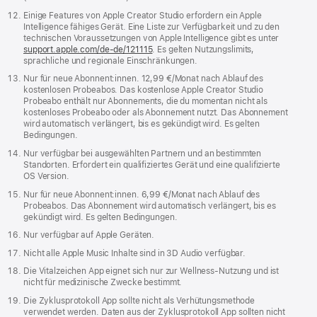
Einige Features von Apple Creator Studio erfordern ein Apple
Intelligence fähiges Gerät. Eine Liste zur Verfügbarkeit und zu den
technischen Voraussetzungen von Apple Intelligence gibt es unter
support.apple.com/de-de/121115
. Es gelten Nutzungs­limits,
sprachliche und regionale Einschränkungen.
Nur für neue Abonnent:innen. 12,99 €/Monat nach Ablauf des
kostenlosen Probeabos. Das kostenlose Apple Creator Studio
Probeabo enthält nur Abonnements, die du momentan nicht als
kostenloses Probeabo oder als Abonnement nutzt. Das Abonnement
wird automatisch verlängert, bis es gekündigt wird. Es gelten
Bedingungen.
Nur verfügbar bei ausgewählten Partnern und an bestimmten
Standorten. Erfordert ein qualifiziertes Gerät und eine qualifizierte
OS Version.
Nur für neue Abonnent:innen. 6,99 €/Monat nach Ablauf des
Probeabos. Das Abonnement wird automatisch verlängert, bis es
gekündigt wird. Es gelten Bedingungen.
Nur verfügbar auf Apple Geräten.
Nicht alle Apple Music Inhalte sind in 3D Audio verfügbar.
Die Vitalzeichen App eignet sich nur zur Wellness-Nutzung und ist
nicht für medi­zinische Zwecke bestimmt.
Die Zyklusprotokoll App sollte nicht als Verhütungsmethode
verwendet werden. Daten aus der Zyklusprotokoll App sollten nicht